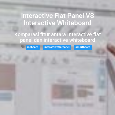
Interactive Flat Panel VS
Interactive Whiteboard
Komparasi fitur antara Interactive flat
panel dan interactive whiteboard
icoboard
interactiveflatpanel
smartboard